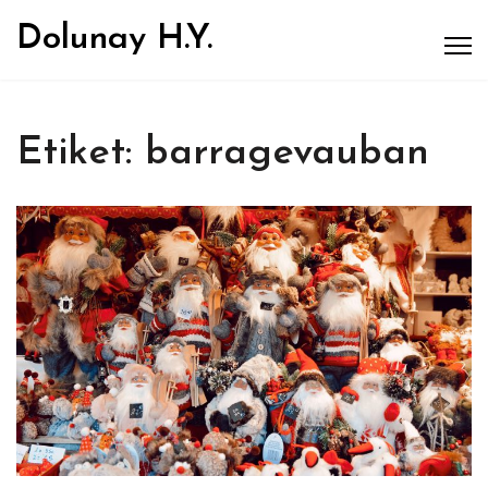
Dolunay H.Y.
Etiket:
barragevauban