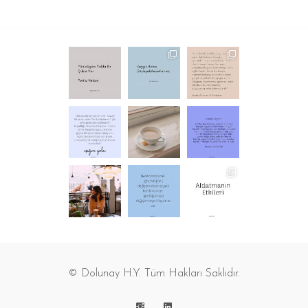
© Dolunay H.Y. Tüm Hakları Saklıdır.