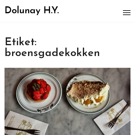
Dolunay H.Y.
Etiket:
broensgadekokken