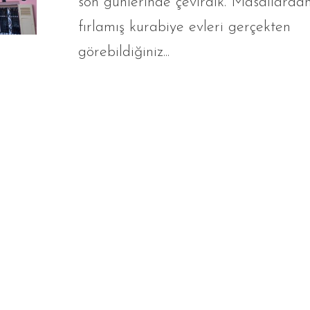
son günlerinde çevirdik. Masallarda
fırlamış kurabiye evleri gerçekten
görebildiğiniz...