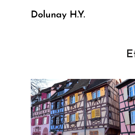
Dolunay H.Y.
E