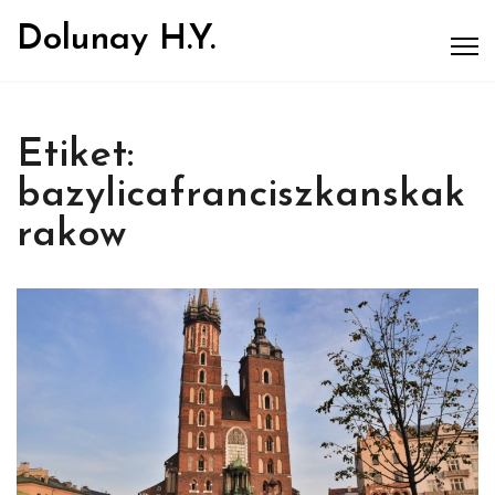
Dolunay H.Y.
Etiket:
bazylicafranciszkanskak
rakow