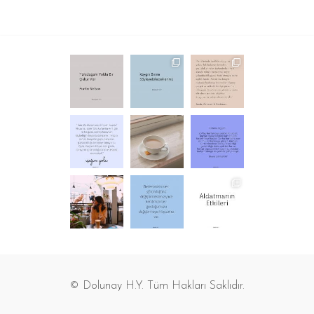
© Dolunay H.Y. Tüm Hakları Saklıdır.