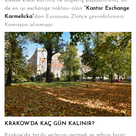
ülkede kredi kartınız ile alışveriş yapabilirsiniz. Bir
de en iyi exchange noktası olan
“Kantor Exchange
Karmelicka”
dan Euronuzu Zloty’e çevirebilirsiniz.
Komisyon alınmıyor.
KRAKOW’DA KAÇ GÜN KALINIR?
Krakow’da tarihi yerlerini gezmek ve şehrin biraz