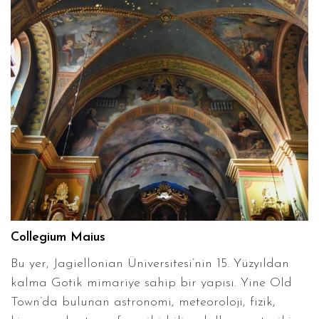
Collegium Maius
Bu yer, Jagiellonian Üniversitesi’nin 15. Yüzyıldan
kalma Gotik mimariye sahip bir yapısı. Yine Old
Town’da bulunan astronomi, meteoroloji, fizik,