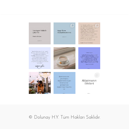
© Dolunay H.Y. Tüm Hakları Saklıdır.