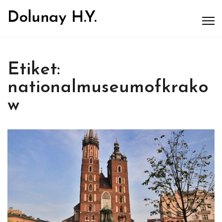
Dolunay H.Y.
Etiket:
nationalmuseumofkrako
w