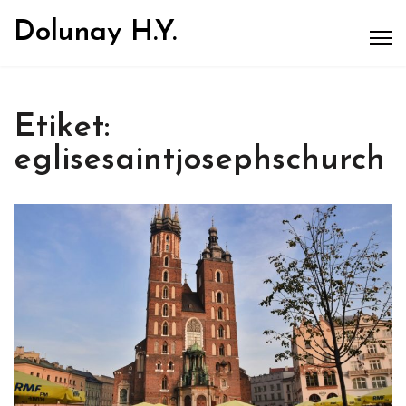
Dolunay H.Y.
Etiket:
eglisesaintjosephschurch