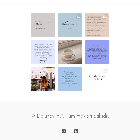
© Dolunay H.Y. Tüm Hakları Saklıdır.