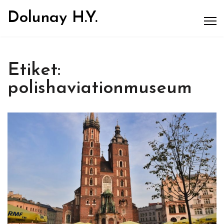
Dolunay H.Y.
Etiket:
polishaviationmuseum