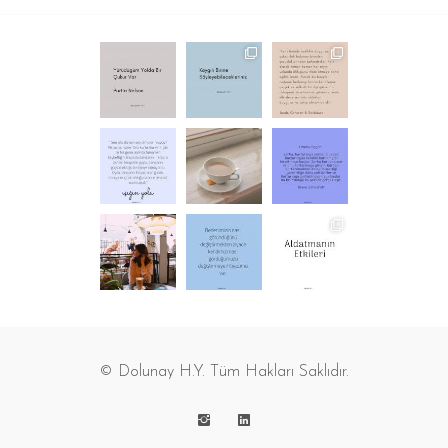
© Dolunay H.Y. Tüm Hakları Saklıdır.