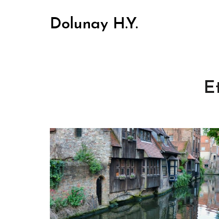
Dolunay H.Y.
E