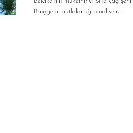
Belçika’nın mükemmel orta çağ şehr
Brugge’a mutlaka uğramalısınız....