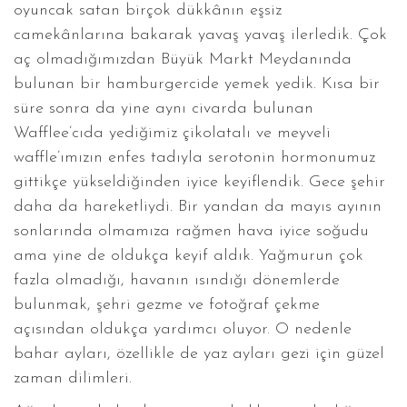
oyuncak satan birçok dükkânın eşsiz
camekânlarına bakarak yavaş yavaş ilerledik. Çok
aç olmadığımızdan Büyük Markt Meydanında
bulunan bir hamburgercide yemek yedik. Kısa bir
süre sonra da yine aynı civarda bulunan
Wafflee’cıda yediğimiz çikolatalı ve meyveli
waffle’ımızın enfes tadıyla serotonin hormonumuz
gittikçe yükseldiğinden iyice keyiflendik. Gece şehir
daha da hareketliydi. Bir yandan da mayıs ayının
sonlarında olmamıza rağmen hava iyice soğudu
ama yine de oldukça keyif aldık. Yağmurun çok
fazla olmadığı, havanın ısındığı dönemlerde
bulunmak, şehri gezme ve fotoğraf çekme
açısından oldukça yardımcı oluyor. O nedenle
bahar ayları, özellikle de yaz ayları gezi için güzel
zaman dilimleri.