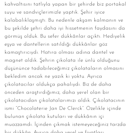
kahvaltısını tatlıyla yapan bir şehirde biz portakal
suyu ve sandviçlerimizle yaptık. Şehir iyice
kalabalıklaşmıştı. Bu nedenle akşam kalmanın ve
bu şekilde şehri daha iyi hissetmenin faydasını da
görmüş olduk. Bu sefer dükkânlar açıktı. Hediyelik
eşya ve dantellerin satıldığı dükkânlar göz
kamaştırıcıydı. Hatıra olması adına dantel ve
magnet aldık. Şehrin çikolata ile ünlü olduğunu
düşününce tadabileceğimiz çikolataların olmasını
bekledim ancak ne yazık ki yoktu. Ayrıca
çikolatacılar oldukça pahalıydı. Biz de daha
önceden araştırdığımız, daha yerel olan bir
çikolatacıdan çikolatalarımızı aldık. Çikolatacının
ismi “Chocolaterie Jan De Clerck”. Özelikle içinde
bulunan çikolata kutuları ve dükkânın içi
muazzamdı. İçinden çıkmak istemeyeceğiniz tarzda
bir dükkân. Ayrıca daha yerel ve fiyatları