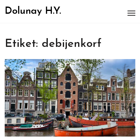
Dolunay H.Y.
Etiket:
debijenkorf