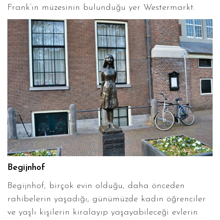
Frank’ın müzesinin bulunduğu yer Westermarkt.
Begijnhof
Begijnhof, birçok evin olduğu, daha önceden
rahibelerin yaşadığı, günümüzde kadın öğrenciler
ve yaşlı kişilerin kiralayıp yaşayabileceği evlerin