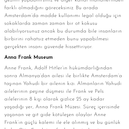
gezinti yapabilirsiniz ve diğer kanal mahallerinden
farklı olmadığını göreceksiniz. Bu arada
Amsterdam’da madde kullanımı legal olduğu için
sokaklarda zaman zaman bir ot kokusu
alabiliyorsunuz ancak bu durumda bile insanların
birbirini rahatsız etmeden bunu yapabilmesi
gerçekten insanı güvende hissettiriyor.
Anna Frank Museum
Anne Frank, Adolf Hitler’in hükümdarlığından
sonra Almanya’dan ailesi ile birlikte Amsterdam’a
taşınan Yahudi bir ailenin kızı. Almanların Yahudi
ailelerinin peşine düşmesi ile Frank ve Pels
ailelerinin 8 kişi olarak gizlice 25 ay kadar
yaşadığı yer, Anna Frank Müzesi. Süreç içerisinde
yaşanan ve git gide kötüleşen olaylar Anne
Frank’ın güçlü kalemi ile ele alınmış ve bu günlük