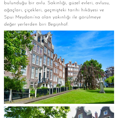
bulunduğu bir avlu. Sakinliği, güzel evleri, avlusu,
ağaçları, çiçekleri, geçmişteki tarihi hikâyesi ve
Spui Meydanı’na olan yakınlığı ile görülmeye
değer yerlerden biri Begijnhof.