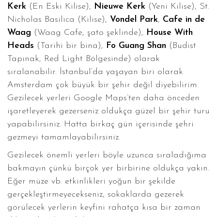
Kerk
(En Eski Kilise),
Nieuwe Kerk
(Yeni Kilise), St.
Nicholas Basilica (Kilise),
Vondel Park
,
Cafe in de
Waag
(Waag Cafe, şato şeklinde),
House With
Heads
(Tarihi bir bina),
Fo Guang Shan
(Budist
Tapınak, Red Light Bölgesinde) olarak
sıralanabilir. İstanbul’da yaşayan biri olarak
Amsterdam çok büyük bir şehir değil diyebilirim.
Gezilecek yerleri Google Maps’ten daha önceden
işaretleyerek gezerseniz oldukça güzel bir şehir turu
yapabilirsiniz. Hatta birkaç gün içerisinde şehri
gezmeyi tamamlayabilirsiniz.
Gezilecek önemli yerleri böyle uzunca sıraladığıma
bakmayın çünkü birçok yer birbirine oldukça yakın.
Eğer müze vb. etkinlikleri yoğun bir şekilde
gerçekleştirmeyecekseniz, sokaklarda gezerek
görülecek yerlerin keyfini rahatça kısa bir zaman