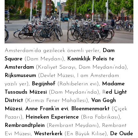
Amsterdam’da gezilecek önemli yerler,
Dam
Square
(Dam Meydanı),
Koninklijk Paleis te
Amsterdam
(Kraliyet Sarayı, Dam Meydanı’nda),
Rijksmuseum
(Devlet Müzesi, I am Amsterdam
yazılı yer),
Begijnhof
(Rahibelerin evi),
Madame
Tussauds Müzesi
(Dam Meydanı’nda), R
ed Light
District
(Kırmızı Fener Mahallesi),
Van Gogh
Müzesi
,
Anne Frank’ın evi
,
Bloenmenmarkt
(Çiçek
Pazarı),
Heineken Experience
(Bira Fabrikası),
Rembrandtplein
(Rembrant Meydanı), Rembrant
Evi Müzesi,
Westerkerk
(En Büyük Kilise),
De Oude