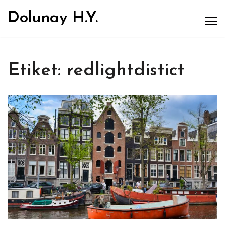
Dolunay H.Y.
Etiket:
redlightdistict