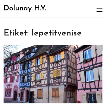
Dolunay H.Y.
Etiket:
lepetitvenise