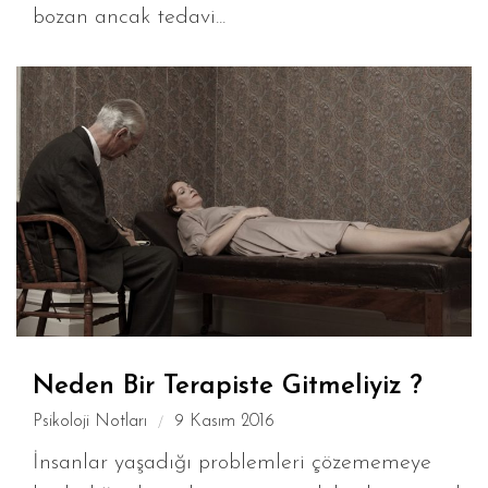
bozan ancak tedavi...
Neden Bir Terapiste Gitmeliyiz ?
Psikoloji Notları
9 Kasım 2016
İnsanlar yaşadığı problemleri çözememeye