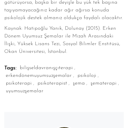
götürüyorsa, başka bir deyişle bu yük tek başına
taşıyamayacağınız kadar ağır ağırsa konuda
psikolojik destek almanız oldukça faydalı olacaktır.
Kaynak: Hatipoğlu Yanık, Dolunay (2015). Erken
Dönem Uyumsuz Şemalar ile Mizah Arasındaki
İlişki, Yüksek Lisans Tezi, Sosyal Bilimler Enstitüsü,
Okan Üniversitesi, İstanbul.
,
Tags:
bilişseldavranışçıterapi
,
,
erkendönemuyumsuzşemalar
psikoloji
,
,
,
,
psikoterapi
psikoterapist
şema
şematerapi
uyumsuzşemalar